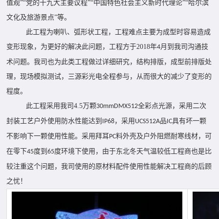
值观”“党的十九大主要议程”“中国特色社会主义新时代理论”“哈尔滨
文化及旅游景点”等。
此工程为喇叭、弧形状工程，工程难点主要为成型时容易造成
变形现象，为更好的解决此问题，工程方于
2018
年
月到我司沟通技
4
术问题。我司也为此类工程做过详细研究，结构排版，成型前排版处
理，现场模拟测试，三源彩光电全程参与，从而很大的减少了变形的
程度。
此工程采用我司
4.5
万颗
全彩点光源，采用二次
30mmDMX512
封装工艺户外使用防水性能达到
，采用
品
具有坏一颗
IP68
UCS512A
IC
不影响下一颗使用性能。采用拜耳
料外壳及户外阻燃耐寒线材，可
PC
在零下
度到
度环境下使用，由于东北冬天气温较低工程商也是比
45
65
较注重这个问题，我司使用的原材料配件使用性能解决工程商的后顾
之忧！