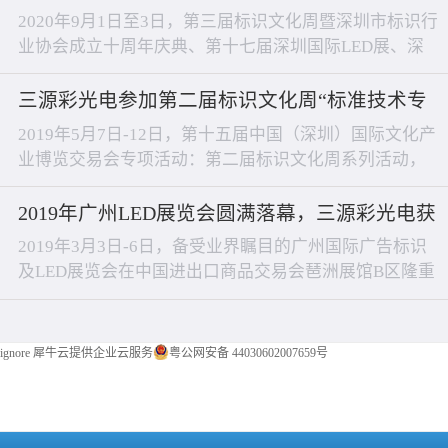
力供应商”奖项
2020年9月1日至3日，第三届标识文化周暨深圳市标识行
业协会成立十周年庆典、第十七届深圳国际LED展、深
圳市三源彩光电科技有限公司经销商圆桌会议等多项活
动同期举行！ 深圳市标识行业协会成立十周年庆典大
三源彩光电参加第二届标识文化周“标准技术专
会中，深圳市三源彩光电科技有限公司荣获“行业最具影
享会”
2019年5月7日-12日，第十五届中国（深圳）国际文化产
响力供应商”奖项，公司总经理张启森荣获“行业卓越功
业博览交易会专项活动：第二届标识文化周系列活动，
勋人物”奖项，这些奖项是对深圳市三源彩光电科技有限
于深圳龙岗国风艺术馆正式开幕，此次活动由深圳市标
公司的肯...
识行业协会联合广东省标识行业标识行业协会共同主
2019年广州LED展览会圆满落幕，三源彩光电获
办。标识文化周从2019年05月07日-12日，文化周期间将
一致好评
2019年3月3日-6日，备受业界瞩目的广州国际广告标识
举办第二届“工匠杯”标识设计大赛粤港澳参赛作品展览
及LED展览会在中国进出口商品交易会琶洲展馆B区隆重
标识设计经验交流会、标准技术专享会、新兴技术交流
开展！展会期间，位于10.1馆A38号展位的深圳市三源彩
会、明星产业链考察等。深圳市标识行业协会标...
光电科技有限公司吸引了众多客户关注。三源彩继续保
持高品质穿孔灯定位，产品的品质进一步升级，加大发
ignore
犀牛云提供企业云服务
粤公网安备 44030602007659号
光角度、加强防水性能更适合目前市场需求，同时推出
了玫红色、青蓝色以及暖白系列满足不同客户的需求。
2019年三源彩迎合亮化市场需求和客户对高品...