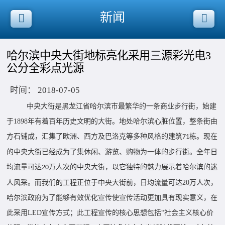
新闻
哈尔滨中央大街地标亮化采用三源彩光电3
公分全彩点光源
时间：
2018-07-05
中央大街是黑龙江省哈尔滨市最繁华的一条商业步行街，始建
于
1898
年有着百年历史文明的大街。地处哈尔滨心脏位置，整条街由
方石铺成，汇集了欧洲、西方及巴洛克等多种风格的建筑
栋。现在
71
的中央大街已经成为了集休闲、游览、购物为一体的步行街。全年日
均流量可达
万人次的中央大街，以它独特的魅力展示着哈尔滨的迷
20
人风采。
而我们的工程正位于中央大街前，日均流量可达
20
万人次，
哈尔滨政府为了能够
有效优化宣传使宣传活动更加具有现实意义，在
此采用
LED
宣传方式；此工程宣传的核心思想包括“社会主义核心价