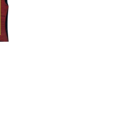
近期市场上有些销售商打着“三源彩
企业投标等活动，为保障广大客户的
品牌是经国家商标局正式授权的注
司产品出厂有三源彩LOGO的专用
司专用的销售出货单，产品的外观上
（如线板、标签、编码等）有英文“sy”字
4008441551”字样，部分产品
源彩”品牌各地分公司或授权经销商
购买。产品外观以及相关参数可上我公司网
咨询区域经理和我公司当地授权的经销商 http
如客户无法确认产品的真伪，可将
认书。凡属假冒侵权产品，本公司
追究法律责任的权利。产品专线咨询：13
..