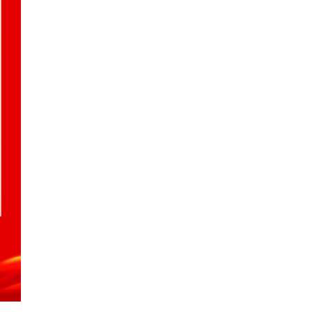
和支持，我们也会一如既往的为大家
统的新春佳节，合理安排各项工作
体安排如下：放假时间：1月25日至2
期四（正月初十）正式上班。放假
确保不影响各位客户正常业务运作
和年后采购计划，并及时联系我司
期间给您造成的不便之处，敬请谅解
能生态展览会，时间为2019年3月
议。在2月21日至23日的“第十五届
LED技术展同期举行），我司安排
会议，望各经销商和大客户派相关技
续以优质高效的服务为您提供更加
品的质量，与您携手在新的一年里共
业兴旺、财源滚滚、猪年吉祥、幸
限公司 2019年1月16日